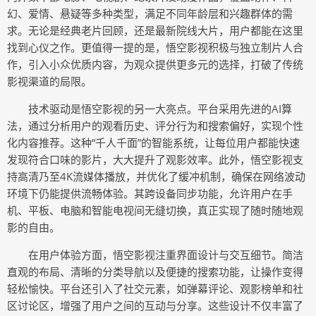
幻、爱情、悬疑等多种类型，满足不同年龄层和兴趣群体的需
求。无论是经典老片回顾，还是最新院线大片，用户都能在这里
找到心仪之作。更值得一提的是，悟空影视积极与独立制片人合
作，引入小众优质内容，为观众提供更多元的选择，打破了传统
影视渠道的局限。
技术驱动是悟空影视的另一大亮点。平台采用先进的AI算
法，通过分析用户的观看历史、评分行为和搜索偏好，实现个性
化内容推荐。这种“千人千面”的智能系统，让每位用户都能快速
发现符合口味的影片，大大提升了观影效率。此外，悟空影视支
持高清乃至4K流媒体播放，并优化了缓冲机制，确保在网络波动
环境下仍能提供流畅体验。其跨设备同步功能，允许用户在手
机、平板、电脑和智能电视间无缝切换，真正实现了随时随地观
影的自由。
在用户体验方面，悟空影视注重界面设计与交互细节。简洁
直观的布局、清晰的分类导航以及便捷的搜索功能，让操作变得
轻松愉快。平台还引入了社交元素，如弹幕评论、观影榜单和社
区讨论区，增强了用户之间的互动与分享。这些设计不仅丰富了