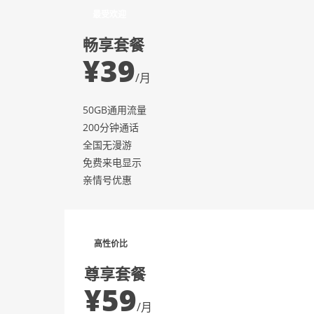
最受欢迎
畅享套餐
¥39
/月
50GB通用流量
200分钟通话
全国无漫游
免费来电显示
亲情号优惠
高性价比
尊享套餐
¥59
/月