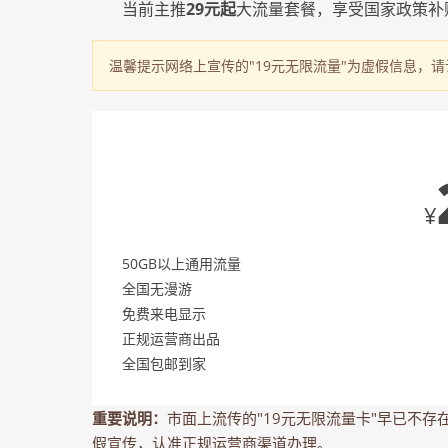
当前主推
29元起
大流量套餐，享受国家政策补
温馨提示
网络上宣传的"19元无限流量"为虚假信息，
热销套餐
¥
50GB以上通用流量
全国无漫游
免费来电显示
正规运营商出品
全国包邮到家
重要说明：
市面上流传的"19元无限流量卡"早已不存
假宣传，认准正规运营商渠道办理。