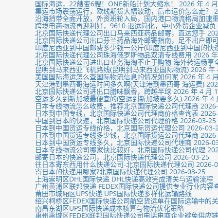
国际海运，22艘变6艘！ONE新船计划大缩水！ 2026 年 4 月
集运市场震荡运行，欧线期货大幅波动，后市运价怎么走？ 2026
沿海捎带全面开放，外资班轮入局，国内港口物流格局加速重构 20
跨境电商物流再迎利好，9610 退运简化，中小外贸企业减负 202
北京国际快递代理公司出口马来西亚药品邮寄，直达您手 2026 年
北京国际快递公司出口芬兰药品海外邮寄指南，足不出户即可获药 2
印度尼西亚到中国邮费多少钱一公斤(印度尼西亚到中国的快递费) 2
北京国际快递代理公司珠海俄罗斯物品双清专线费用 2026 年 4
北京国际快递公司进出口业务海淘不止于购物 海外转运畅享全球 20
昆明到马来西亚飞机路线(昆明到马来西亚国际物流) 2026 年 4
美国国际海运怎么查国际物流信息的情况如何呢 2026 年 4 月
天津港到墨西哥海运时间多久啊(天津港到墨西哥 海运费) 2026 
北京国际快递公司进出口腊味飘香，跨越半球 2026 年 4 月 
空运多久到新加坡最便宜的(空运到新加坡要多久) 2026 年 4 
日本专线物流怎么收费，推荐北京国际快递公司代理商 2026-0
日本到中国专线，北京国际快递公司代理商价格查询表 2026-0
中国到日本的快递，北京国际快递公司代理价格 2026-03-25
日本到中国货运专线价格，北京国际货运代理公司 2026-03-2
日本到中国货运专线多少钱，北京国际货运公司代理商 2026-0
日本到中国货运专线多久，北京国际快递公司代理商 2026-03
日本专线物流公司哪家快比较好，北京国际快递公司代理 2026-
邮寄日本的快递公司，北京国际快递代理公司 2026-03-25
往日本寄东西用什么快递公司-北京国际快递代理公司 2026-03
寄日本的快递用哪家?北京国际快递代理公司 2026-03-25
上海崇明区DHL国际快递 DHL快递高效完成清关与运输流程
广州黄浦区联邦快递 FEDEX国际快递公司提供专业行业内容
莆田市‌城厢区UPS快递 UPS国际快递多样化运输路线
绍兴柯桥区FEDEX国际快递公司航空货运单在国际运输中的
南昌‌东湖区UPS国际快递成本核算与物流优化策略
惠州‌惠城区FEDEX联邦国际快递公司电话电商企业避免供应