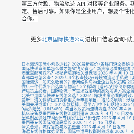
第三方付款、物流轨迹 API 对接等企业服务
定、售后可靠。如果你是企业用户，想要个性化、
合你。
更多
进出口信息查询-就
北京国际快递公司
日本海运国际小包多少钱？2026最新报价+省钱门道全揭秘 2026
国际快递直邮单怎么做才能省钱又省心？新卖家必看的避坑 2026 
淘宝直邮可靠吗？揭秘跨境购物关键保障 2026 年 4 月 19 
直邮单号怎么查？2025年3个秒查技巧+跨境物流老手私藏工具 20
国际海运一般怎么收费的？费用结构与物业企业优化策略 2026 年
微店一件代发平台选国际物流？3个稀缺门道+实战案例帮你避坑 20
跨境货主必看，国际物流一有需求就落地的高效服务方案全解析 20
北美空运国际快递专线怎么选？2026年跨境卖家必看的时效
最新！海关调整出口货物报关单申报项目，增加必填项！涉及产品清单
美国关税或重启：301条款接棒，最早7月中下旬落地 2026 年 
9类危险品（UN3480）与当地政策物流特殊性 2026 年 4 月 
机床设备发墨西哥专线物流规划建议 2026 年 4 月 16 日发布
塑料制品通过FBA欧洲专线发往亚马逊仓库 2026 年 4 月 16
墨西哥专线国际物流高增长 2026 年 4 月 16 日发布
清关合规，流程复杂与政策壁垒 2026 年 4 月 16 日发布
海运专线价格优势显著，国际空运需权衡时效成本 2026 年 4 