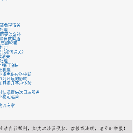
申请免税清关
处理
合同要怎么补
哪些自救渠道
免高额税费
处罚
权书如何通关?
成清关
处理
全程可追踪
增长机遇
商企业避免供应链中断
环节对环境的影响
化工具提升客户体验
际限时快递提供次日达服务
企业稳定运营
物流专家