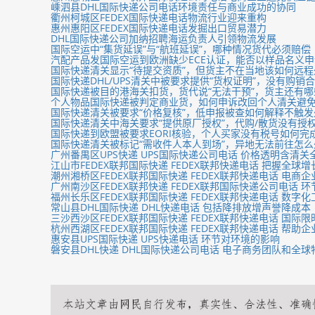
嵊泗县DHL国际快递公司电话环境责任与商业成功的协同
衢州柯城区FEDEX国际快递电话物流行业迎来重构
惠州‌‌惠阳区FEDEX国际快递电话发掘出口贸易潜力
DHL国际快递公司加纳招聘海运负责人引领物流发展
国际空运中“集货延误”与“航班延误”，哪种情况货代必须赔偿
汽配产品发国际空运到欧洲缺少ECE认证，能否以样品名义
国际快递清关显示“待提交资质”，但货主不在当地该如何远程
国际快递DHL/UPS清关中被要求提供“货权证明”，没有购销
国际快递被目的港海关扣货，货代说“无法干预”，货主还有
个人物品国际快递被判定商业货，如何申诉改回个人清关避
国际快递清关被要求“价格复核”，低申报被查如何解释不触发
国际快递清关中海关要求“提供原厂授权”，代购/散货没有授
国际快递到欧盟被要求EORI核验，个人买家没有税号如何完
国际快递清关被标记“需收件人本人到场”，异地无法前往怎么
广州番禺区UPS快递 UPS国际快递公司电话 价格透明含清关
江山市FEDEX联邦国际快递 FEDEX联邦快递电话 把握全球
潮州‌湘桥区FEDEX联邦国际快递 FEDEX联邦快递电话 电
广州南沙区FEDEX联邦快递 FEDEX联邦国际快递公司电话 
福州长乐区FEDEX联邦国际快递 FEDEX联邦快递电话 数字
常山县DHL国际快递 DHL快递电话 包括降排放增声誉降成本
三沙西沙区FEDEX联邦国际快递 FEDEX联邦快递电话 国
杭州西湖区FEDEX联邦国际快递 FEDEX联邦快递电话 帮助
惠安县UPS国际快递 UPS快递电话 环节对环境的影响
磐安县DHL快递 DHL国际快递公司电话 电子商务团队和全球