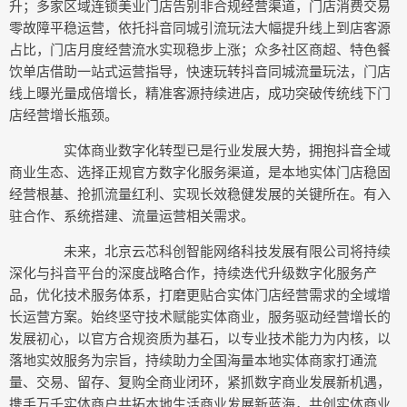
升；多家区域连锁美业门店告别非合规经营渠道，门店消费交易
零故障平稳运营，依托抖音同城引流玩法大幅提升线上到店客源
占比，门店月度经营流水实现稳步上涨；众多社区商超、特色餐
饮单店借助一站式运营指导，快速玩转抖音同城流量玩法，门店
线上曝光量成倍增长，精准客源持续进店，成功突破传统线下门
店经营增长瓶颈。
实体商业数字化转型已是行业发展大势，拥抱抖音全域
商业生态、选择正规官方数字化服务渠道，是本地实体门店稳固
经营根基、抢抓流量红利、实现长效稳健发展的关键所在。有入
驻合作、系统搭建、流量运营相关需求。
未来，北京云芯科创智能网络科技发展有限公司将持续
深化与抖音平台的深度战略合作，持续迭代升级数字化服务产
品，优化技术服务体系，打磨更贴合实体门店经营需求的全域增
长运营方案。始终坚守技术赋能实体商业，服务驱动经营增长的
发展初心，以官方合规资质为基石，以专业技术能力为内核，以
落地实效服务为宗旨，持续助力全国海量本地实体商家打通流
量、交易、留存、复购全商业闭环，紧抓数字商业发展新机遇，
携手万千实体商户共拓本地生活商业发展新蓝海，共创实体商业