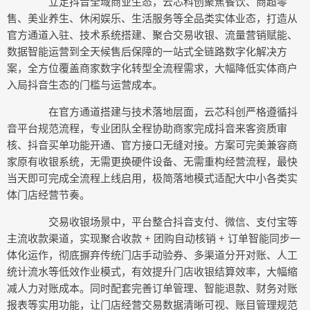
立足抖音全域商业生态，云芯科创聚焦餐饮、商超零
售、美业养生、休闲娱乐、生活服务等全品类实体业态，打造从
官方通道入驻、技术系统搭建、聚合交易收银、流量营销赋能、
数据智能运营到全天候售后保障的一站式全链路数字化解决方
案，全方位覆盖商家数字化转型全流程需求，大幅降低实体商户
入局抖音生态的门槛与运营成本。
在官方通道搭建与技术落地层面，云芯科创严格遵循抖
音平台规范流程，专业团队全程协助商家完成抖音来客资质审
核、抖音买单功能开通、官方接口无缝对接。方案可完美兼容商
家原有收银系统，无需更换硬件设备、无需重构经营流程，最快
当天即可完成全流程上线启用，极简落地模式适配大中小各类实
体门店经营节奏。
交易收银场景中，平台整合抖音支付、微信、支付宝等
主流收款渠道，实现聚合收款 + 团购自动核销 + 订单智能同步一
体化运作，彻底摒弃传统门店手动验券、多渠道分开对账、人工
统计流水等低效作业模式，有效提升门店收银结算效率，大幅缩
减人力对账成本。同时配套完善订单管理、智能退款、财务对账
报表等实用功能，让门店经营交易数据清晰可视、账目管理规范