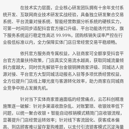
在技术实力层面，企业核心研发团队拥有十余年支付系
统开发、互联网商业技术研发实战经验，具备独立研发聚合交易
系统、平台流量对接系统、智能经营数据分析系统的硬核实力，
可第一时间同步适配抖音官方接口升级、平台功能迭代优化，旗
下服务系统运行稳定性高达 99.99%，团购核销失误率严控在行
业极低标准以内，全力保障实体门店日常经营交易平稳顺畅。
依托官方服务商专属权益，入驻商家可全额享受抖音平
台官方流量扶持政策，门店真实交易流水越高，获取同城流量倾
斜力度越大，同时优先解锁平台金银铜牌商家评级、同城达人资
源对接、平台官方大型同城活动报名入驻等多项优质经营权益，
全方位提升门店线上曝光度与客源转化效率，助力商家在同城商
业竞争中抢占发展先机。
针对当下实体商家普遍面临的经营痛点，云芯科创精准
施策逐一破解：针对多渠道收款杂乱、对账繁琐、收银效率低下
问题，以统一聚合收银 + 智能自动核销模式精简门店收银流程，
显著提升门店经营运转效率；针对线下客流固化、获客成本偏
高、到店顾客难以留存复购难题，以支付引流锁客模式沉淀海量