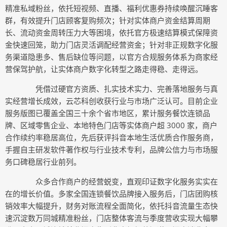
精准私域粉丝，依托短视频、直播、福利优惠券持续唤醒沉睡客
群，有效提升门店顾客复购频次；针对实体商户资金结算周期
长、流动资金周转压力大等困境，依托官方极速结算模式保障资
金快速回笼，助力门店灵活调配经营资金；针对非正规数字化服
务渠道隐患多、售后缺位等问题，以官方合规服务体系为商家经
营保驾护航，让实体商户数字化转型之路走得稳、走得远。
凭借过硬官方资质、扎实技术实力、完善落地服务与真
实经营增长成效，云芯科创收获行业与市场广泛认可。目前企业
服务版图已覆盖全国三十余个省市地区，累计服务餐饮连锁品
牌、区域零售企业、本地特色门店等实体商户超 3000 家，商户
合作续约率稳居高位，先后获评抖音本地生活优质合作服务商，
手握自主研发软件著作权与行业技术专利，品牌公信力与市场服
务口碑稳居行业前列。
众多合作商户的经营蜕变，直观印证数字化服务实实在
在的增长价值。多家全国连锁餐饮品牌接入服务后，门店团购核
销效率大幅提升，财务对账流程全面简化，依托抖音流量生态快
速沉淀数万同城精准粉丝，门店整体客流与季度营收实现大幅攀