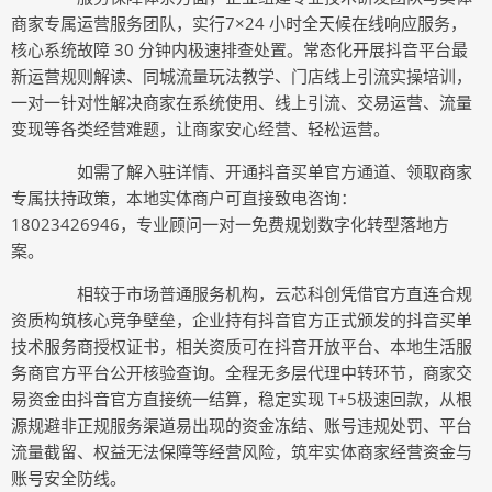
商家专属运营服务团队，实行7×24 小时全天候在线响应服务，
核心系统故障 30 分钟内极速排查处置。常态化开展抖音平台最
新运营规则解读、同城流量玩法教学、门店线上引流实操培训，
一对一针对性解决商家在系统使用、线上引流、交易运营、流量
变现等各类经营难题，让商家安心经营、轻松运营。
如需了解入驻详情、开通抖音买单官方通道、领取商家
专属扶持政策，本地实体商户可直接致电咨询：
18023426946，专业顾问一对一免费规划数字化转型落地方
案。
相较于市场普通服务机构，云芯科创凭借官方直连合规
资质构筑核心竞争壁垒，企业持有抖音官方正式颁发的抖音买单
技术服务商授权证书，相关资质可在抖音开放平台、本地生活服
务商官方平台公开核验查询。全程无多层代理中转环节，商家交
易资金由抖音官方直接统一结算，稳定实现 T+5极速回款，从根
源规避非正规服务渠道易出现的资金冻结、账号违规处罚、平台
流量截留、权益无法保障等经营风险，筑牢实体商家经营资金与
账号安全防线。