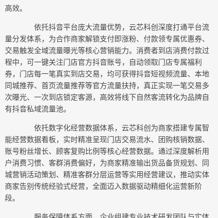
高效。
依托抖音平台庞大流量优势，云芯科创深度打通平台流
量分发体系，为合作商家解锁支付即涨粉、付款领专属优惠券、
交易触发全域流量曝光等核心营销能力。消费者到店消费付款过
程中，可一键关注门店官方抖音账号，自动领取门店专属福利
券，门店每一笔真实到店交易，均可获得抖音短视频流量、本地
同城推荐、首页流量推荐等官方流量扶持，真正实现一笔交易多
次曝光、一次到店锁定客源，高效将线下自然客流转化为品牌自
有抖音私域流量池。
依托数字化经营数据体系，云芯科创为商家搭建专属智
能经营数据看板，实时精准呈现门店交易流水、团购核销数据、
账号粉丝增长、顾客复购比例等核心经营数据。通过深度解析用
户消费习惯、客群消费偏好，为商家精准输出货品备货规划、同
城营销活动策划、精准客群分层运营等实用经营建议，推动实体
商家告别传统经验式经营，全面迈入数据驱动精细化运营新阶
段。
服务保障体系方面，企业组建专业技术研发团队与实体