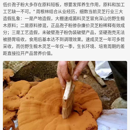
低价孢子粉大多存在原料短板，想要发挥养生作用，原料和加工
工艺缺一不可。” 周根林结合从业经历，细数当前灵芝行业三大
造假乱象：一是产地造假，大棚速成菌料灵芝冒充深山仿野生椴
木原料；二是原料掺混，正品孢子粉掺杂廉价灵芝粉稀释有效成
分；三是工艺造假，未破壁孢子粉伪装破壁产品，坚硬孢壳无法
被肠胃吸收，食用后基本达不到调理效果。速成灵芝一年可多茬
采收，而仿野生椴木灵芝一年仅一季，生长环境、培育周期的差
距直接拉开产品营养价值。