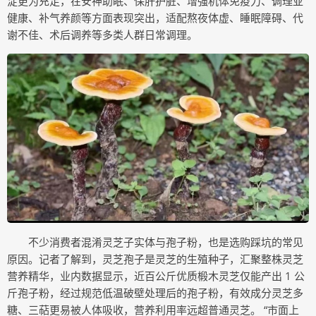
淀更为充足，在安神助眠、保肝护脏、增强机体免疫力、调理亚
健康、补气养颜等方面表现突出，适配熬夜体虚、睡眠障碍、代
谢不佳、术后调养等多类人群日常调理。
不少消费者混淆灵芝子实体与孢子粉，也是选购踩坑的常见
原因。记者了解到，灵芝孢子是灵芝的生殖种子，汇聚整株灵芝
营养精华，业内数据显示，近百公斤优质椴木灵芝仅能产出 1 公
斤孢子粉，经过规范低温破壁处理后的孢子粉，有效成分灵芝多
糖、三萜更易被人体吸收，营养利用率远超普通灵芝。 “市面上