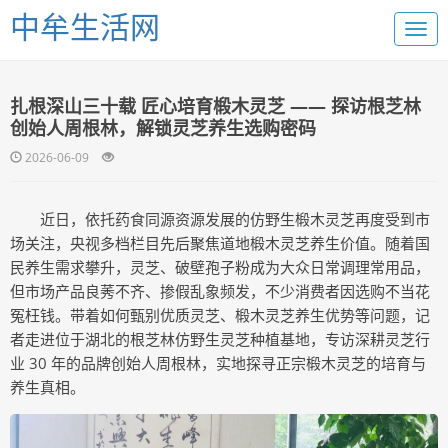
中牟生活网
扎根深山三十载 匠心培育椴木灵芝 —— 探访根芝林
创始人周根林，解锁灵芝养生选购密码
2026-06-09
近日，依托药食同源资源发展的仿野生椴木灵芝再度受到市
场关注，央视多档栏目先后聚焦道地椴木灵芝养生价值。随着国
民养生需求攀升，灵芝、破壁孢子粉成为大众日常调理常用品，
但市场产品良莠不齐、掺假乱象频发，不少消费者因选购不当花
冤枉钱。带着如何甄别优质灵芝、椴木灵芝养生优势等问题，记
者走进位于湖北的根芝林仿野生灵芝种植基地，专访深耕灵芝行
业 30 年的品牌创始人周根林，实地探寻正宗椴木灵芝的培育与
养生真相。