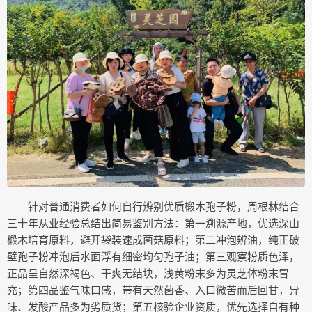
针对普通消费者如何自行辨别优质椴木孢子粉，周根林结合
三十年从业经验总结出简易鉴别方法：第一溯源产地，优选深山
椴木培育原料，避开袋装速成菌菇原料；第二冲泡辨油，纯正破
壁孢子粉冲泡后水面浮有细密均匀孢子油；第三观察粉质色泽，
正品呈自然深褐色、干爽无结块，浅黄粉末多为灵芝体粉末冒
充；第四品鉴气味口感，带有天然菌香、入口微苦而后回甘，异
味、发酸产品多为劣质货；第五核验企业资质，优先选择自有种