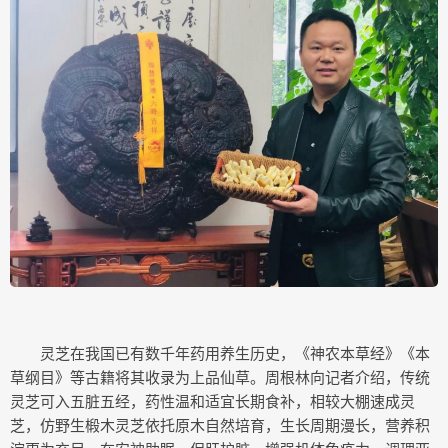
灵芝在我国已有数千年药用养生历史，《神农本草经》《本
草纲目》等古籍将其收录为上品仙草。周根林向记者介绍，传统
灵芝可入五脏五经，药性温和适宜长期食补，相较大棚速成灵
芝，仿野生椴木灵芝依托原木自然培育，生长周期漫长，营养积