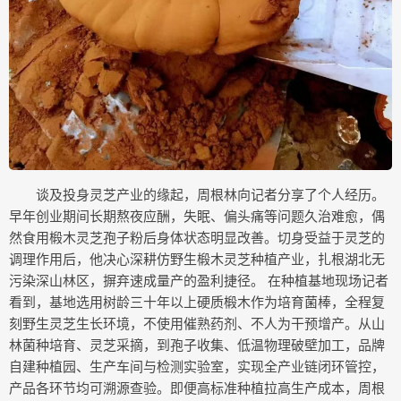
谈及投身灵芝产业的缘起，周根林向记者分享了个人经历。
早年创业期间长期熬夜应酬，失眠、偏头痛等问题久治难愈，偶
然食用椴木灵芝孢子粉后身体状态明显改善。切身受益于灵芝的
调理作用后，他决心深耕仿野生椴木灵芝种植产业，扎根湖北无
污染深山林区，摒弃速成量产的盈利捷径。 在种植基地现场记者
看到，基地选用树龄三十年以上硬质椴木作为培育菌棒，全程复
刻野生灵芝生长环境，不使用催熟药剂、不人为干预增产。从山
林菌种培育、灵芝采摘，到孢子收集、低温物理破壁加工，品牌
自建种植园、生产车间与检测实验室，实现全产业链闭环管控，
产品各环节均可溯源查验。即便高标准种植拉高生产成本，周根