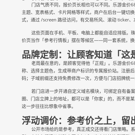
门店气质不同，报价页长相也可以不同。乐游金价
主题、宽表格式、卡片网格等样式，商户在后台一键切换
式，通过 /screen 路径访问，有交易所风、滚动 tic
这些页面在手机、平板、电脑上都能自适应排版。
价页当作「参考行情板」摆在等候区
——同一套系统，换
品牌定制：让顾客知道「这
老周最在意的，是顾客觉得他「正规」。乐游金价
6
称、选择主题色，生成带商户标识的专属报价站。注册后系统会
码；子域前缀还支持免费修改一次，方便与门店招牌统一
若门店进一步开通自定义域名模块，可绑定自有备
圈、门店立牌上的地址，都可以是「你家」的，而不是某
这一步往往比想象中省事。
浮动调价：参考价之上，留
公开市场给的是参考，真正成交还得看门店策略。