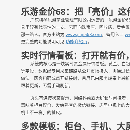
乐游金价
68：把「亮价」这
广东横琴乐游商业管理有限公司运营的「乐游金价
具里较有代表性的一支。它面向珠宝店、回收店、贵金属
那一路人。官方主站为
www.jinjia68.com
，备用入口
ww
更完整的功能说明可见
功能介绍页
。
实时行情看板：打开就有价
系统的核心是一块实时贵金属行情看板。黄金、白
等字段，数据经专用采集链路从公开市场接入，再通过长
做法。顾客扫码或点开链接时，首屏已由服务端带上最新
跟着更新，无需手动刷新。
页头有连接状态提示，网络抖动或大屏长时间挂着
意味着柜台议价、发给熟客的微信链接、店里电视上的大
机上不一样」的扯皮。
多款模板：柜台、手机、大