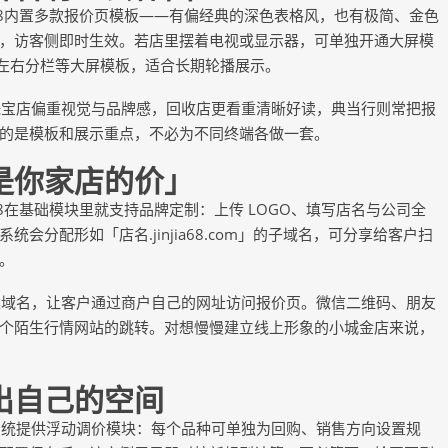
68内置多款报价页模板——有偏经典的深色表格风，也有极简、金色
，访客侧即时生效。若店里摆着电视或显示器，可单独开通大屏模
ker、左右分栏等大屏模板，适合长期轮播展示。
珠宝店偏重视觉与品牌感，回收店更看重清晰好读，典当行则常把报
的是模板和展示重点，不必为不同终端各做一套。
是你家店的价」
8在基础模块里就支持品牌定制：上传 LOGO、填写店名与公司全
分配形如「店名.jinjia68.com」的子域名，可分享给客户扫
。
案域名，让客户通过商户自己的网址访问报价页。微信二维码、朋友
个陌生行情网站的跳转。对想慢慢建立线上形象的小城金店来说，
出自己的空间
系统提供浮动调价模块：每个品种可单独为回购、销售方向设置规