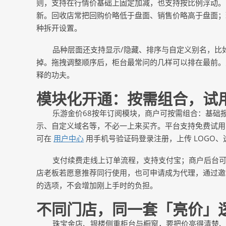
则，支持在行情价基础上固定加减，也支持按比例浮动。
新。回收店常把回购价略低于盘面、销售价略高于盘面；
种拆开设置。
品种层面还支持显示
/隐藏、排序与自定义别名，比
掉。拖拽调整顺序后，柜台最常问的几样可以排在最前。
释的功夫。
模块化开通：按需组合，试
乐游金价
68按年订阅模块，商户可按需组合：基础
示、自定义域名等，不必一上来买齐。平台支持免费试用
可在
用户中心
用手机号验证码登录注册，上传
LOGO
支付续费走线上订单流程，支持支付宝；商户后台
店老板若愿意推荐同行使用，也可申请成为代理，通过邀
的选项，不会增加刚上手时的负担。
不同门店，同一套「亮价」
珠宝金店、银楼侧重柜台与橱窗，要把价亮得清楚