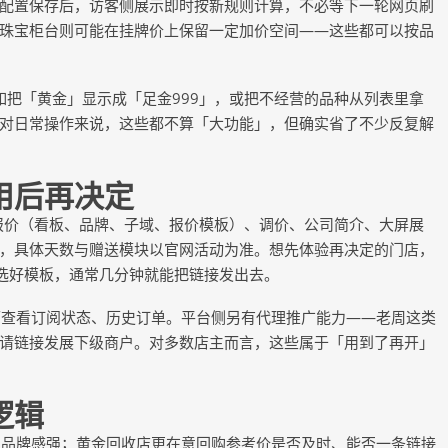
配置保存后，访客侧展示即时按新规则计算，不必等下一轮网页刷
珠宝柜台则可能在挂牌价上保留一定加价空间
——这些都可以按品
如把「黄金」显示成「足金999」，或把不经营的品种从列表里拿
对日常操作来说，这些都不算「大功能」，但确实省了不少反复解
用后再决定
报价（看板、品牌、子域、报价模板）、调价、公司简介、大屏展
，具体天数与赠送模块以官网活动为准。想先体验再决定的门店，
、选好模板，通常几分钟就能把链接发出去。
可查看订阅状态、历史订单。平台侧另有代理推广能力
——老周这类
请链接发展下级商户。对多数店主而言，这些属于「用到了再开」
逻辑
、品牌感强；黄金回收店更在意回购参考价是否及时、能否一条链接