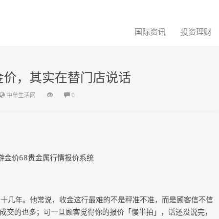
国际资讯
投资理财
金价，其实在替门店说话
中牟生活网
0
乐游金价68贵金属行情报价系统
了十几年。他常说，收金这行最难的不是秤准不准，而是顾客信不信
成交的也多；可一旦顾客觉得你的报价「慢半拍」，话还没说完，