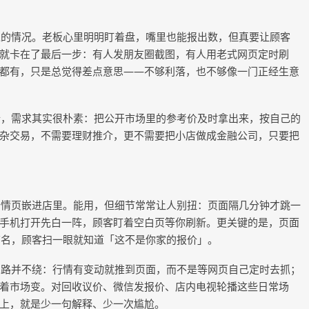
过的情况。老板心里明明盯着盘，嘴里也能报出数，但真要让顾客
就卡在了最后一步：有人发朋友圈截图，有人用老式网页定时刷
都有，只是总觉得差点意思
——不够利落，也不够像一门正经生意
行，需求其实很朴素：把公开市场里的参考价及时拿出来，按自己的
杂交易，不需要理财推介，更不需要把小店做成金融公司，只要把
行情页嵌进店里。能用，但细节常常让人别扭：页面隔几分钟才跳一
手机打开先白一阵，顾客盯着空白页等你刷新。更关键的是，页面
的店名，顾客扫一眼就知道「这不是你家的报价」。
思路并不绕：行情有变动就推到页面，而不是等网页自己定时去抓；
着市场变。对回收议价、微信发报价、店内电视轮播这些日常场
上，就是少一句解释、少一次尴尬。