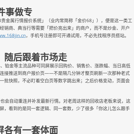
件事做专
68贵金属行情报价系统」（业内常简称「金价68」），便是这一类工
经销商、典当行等需要「把价亮出来」的商户，而不是炒金、开户
w.168jin.cn
，手机号注册即可开通试用，不必先找程序员搭站。
，随后跟着市场走
银、铂金等主流品种可同屏展示回购价、销售价、涨跌幅、当日高低
连接推送到商户报价页
——不是隔几分钟才整页刷新一次那种老式
一批快照，不必盯着空白页等数字跳出来；之后价格变动，页面会
，也会自动重连并补发最新行情。对老周这样的回收店老板来说，这
屏，看到的是同一套逻辑、同一套数，少了很多「你这儿怎么跟手
屏各有一套体面