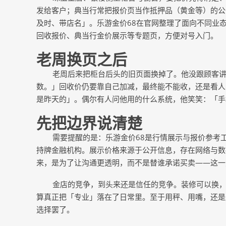
发给客户；典当行常把报价页当作抵押品（黄金等）的公
及时、带店名」。乐游金价68在官网整理了面向不同业
回收报价、典当行金价展示等专题页，方便对号入门。
老周换页之后
老周后来把柜台后头的旧页面换掉了。他没跟顾客
数。」回收价仍要靠自己加减，最终能不能收，还是看人
是昨天的」。偶尔有人问他用的什么系统，他笑笑：「手
先把边界说清楚
需要提醒的是：乐游金价
68是行情展示与报价参考
持牌金融机构。展示价格来源于公开信息，存在网络与数
来，是为了让沟通更透明，而不是替谁承诺买卖——这
金店的竞争，到头来还是信任的竞争。装修可以换
算真正把「专业」落在了日常里。至于用秤、用嘴，还是
选择罢了。