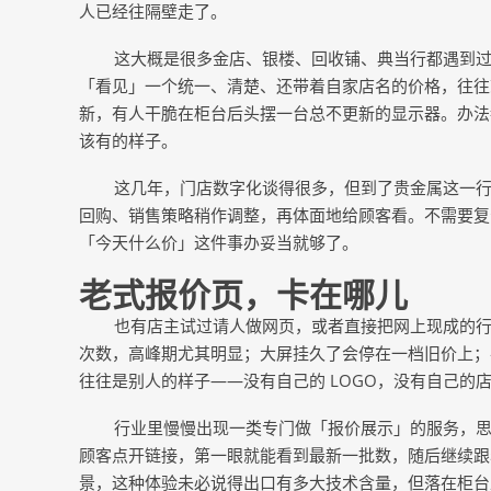
人已经往隔壁走了。
这大概是很多金店、银楼、回收铺、典当行都遇到
「看见」一个统一、清楚、还带着自家店名的价格，往往
新，有人干脆在柜台后头摆一台总不更新的显示器。办法
该有的样子。
这几年，门店数字化谈得很多，但到了贵金属这一
回购、销售策略稍作调整，再体面地给顾客看。不需要复
「今天什么价」这件事办妥当就够了。
老式报价页，卡在哪儿
也有店主试过请人做网页，或者直接把网上现成的
次数，高峰期尤其明显；大屏挂久了会停在一档旧价上；
往往是别人的样子
——没有自己的 LOGO，没有自己
行业里慢慢出现一类专门做「报价展示」的服务，
顾客点开链接，第一眼就能看到最新一批数，随后继续跟
景，这种体验未必说得出口有多大技术含量，但落在柜台