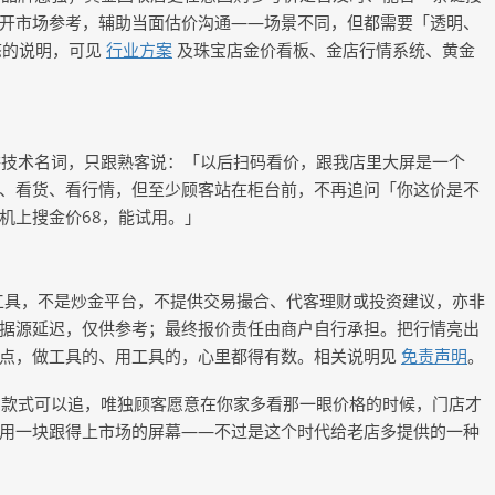
开市场参考，辅助当面估价沟通
——场景不同，但都需要「透明、
态的说明，可见
行业方案
及珠宝店金价看板、金店行情系统、黄金
讲技术名词，只跟熟客说：「以后扫码看价，跟我店里大屏是一个
、看货、看行情，但至少顾客站在柜台前，不再追问「你这价是不
机上搜金价
68，能试用。」
工具，不是炒金平台，不提供交易撮合、代客理财或投资建议，亦非
据源延迟，仅供参考；最终报价责任由商户自行承担。把行情亮出
一点，做工具的、用工具的，心里都得有数。相关说明见
免责声明
。
，款式可以追，唯独顾客愿意在你家多看那一眼价格的时候，门店才
用一块跟得上市场的屏幕
——不过是这个时代给老店多提供的一种